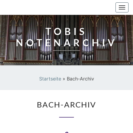
TOBIS NOTENARCHIV
Togg
navi
TOBIS
NOTENARCHIV
Startseite
»
Bach-Archiv
BACH-
BACH-ARCHIV
ARCHIV